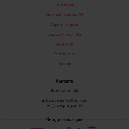
Нашият екип
Sunny card в магазини IVIS
Карти за солариум
Защо да купите от IVIS?
Ваучери Ivis
Карта на сайта
Контакти
Контакти
Веселина Бис ООД
гр. Стара Загора, 6000, България
ул. "Димитър Наумов" 89
Методи на плащане