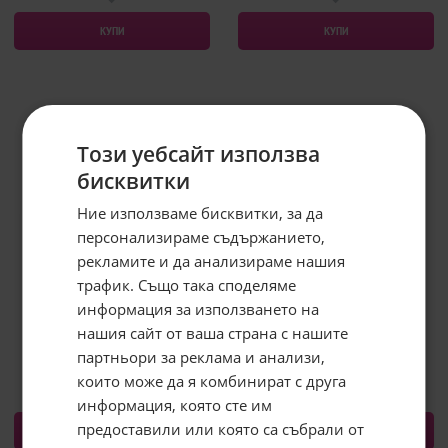
КУПИ
КУПИ
Този уебсайт използва
бисквитки
Ние използваме бисквитки, за да
персонализираме съдържанието,
рекламите и да анализираме нашия
трафик. Също така споделяме
информация за използването на
ARIEL ТЕЧЕН ПЕРИЛЕН ПРЕПАРАТ
ARIEL ТЕЧЕН ПЕРИЛЕН ПРЕПАРАТ
COLOR 60 ПРАНЕТА 2.7Л
ALPINE 60 ПРАНЕТА 2.7Л
нашия сайт от ваша страна с нашите
Абонирайте се за бюлетина и
25.38
€
49.64
лв.
25.38
€
49.64
лв.
грабнете
-5%
отстъпка!
партньори за реклама и анализи,
/
/
които може да я комбинират с друга
Имейл:
информация, която сте им
предоставили или която са събрали от
КУПИ
КУПИ