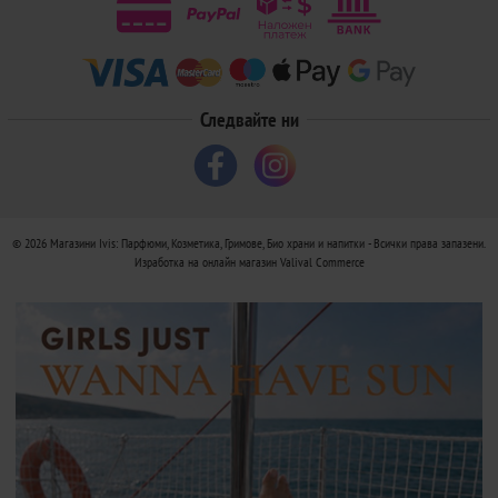
Следвайте ни
© 2026
Магазини Ivis: Парфюми, Козметика, Гримове, Био храни и напитки
- Всички права запазени.
Изработка на онлайн магазин
Valival Commerce