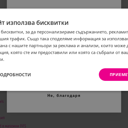
йт използва бисквитки
 бисквитки, за да персонализираме съдържанието, рекламит
Абонирайте се за бюлетина
шия трафик. Също така споделяме информация за използва
и грабнете
-5%
отстъпка!
рана с нашите партньори за реклама и анализи, които може
ция, която сте им предоставили или която са събрали от в
Имейл:
и.
ПОДРОБНОСТИ
ПРИЕМЕ
Контакти
АБОНИРАНЕ
Веселина Бис ООД
Не, благодаря
vis
гр. Стара Загора, 6000, България
ул. "Димитър Наумов" 89
кип
d в магазини IVIS