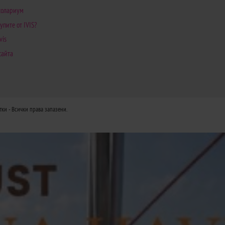
 солариум
упите от IVIS?
vis
сайта
тки
- Всички права запазени.