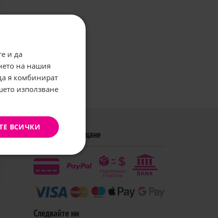
е и да
нето на нашия
 да я комбинират
ашето използване
ТЕ ВСИЧКИ
Методи на плащане
Следвайте ни