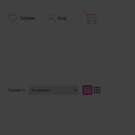
Любими
Вход
Подреди по: