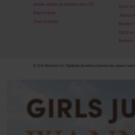
онлайн, можете да ползвате сайта ОРС
Карти за
Вашите права
Защо да к
Отказ от сделка
Ваучери I
Карта на 
Контакти
© 2026
Магазини Ivis: Парфюми, Козметика, Гримове, Био храни и напи