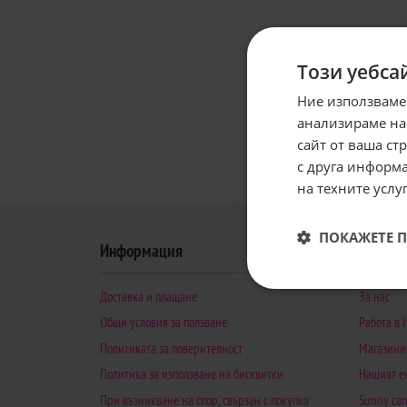
Този уебса
Ние използваме
анализираме на
сайт от ваша ст
с друга информа
на техните услуг
ПОКАЖЕТЕ 
Информация
Доставка и плащане
За нас
Общи условия за ползване
Работа в I
Политиката за поверителност
Магазини
Политика за използване на бисквитки
Нашият е
При възникване на спор, свързан с покупка
Sunny car