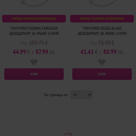
ГОРЕЩА СЛЪНЧЕВА РАЗПРОДАЖБА
ГОРЕЩА СЛЪНЧЕВА РАЗПРОДАЖБА
TOM FORD FUCKING FABULOUS
TOM FORD SOLEIL BLANC
ДЕЗОДОРАНТ ЗА МЪЖЕ 150МЛ
ДЕЗОДОРАНТ ЗА ЖЕНИ 150МЛ
101.75
€
71.58
€
ППЦ:
ППЦ:
44.99
€
87.99
лв.
41.41
€
80.99
лв.
/
/
КУПИ
КУПИ
На страница по: