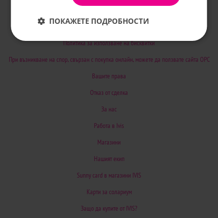
Общи условия за ползване
ПОКАЖЕТЕ ПОДРОБНОСТИ
Политиката за поверителност
Политика за използване на бисквитки
При възникване на спор, свързан с покупка онлайн, можете да ползвате сайта ОРС
Вашите права
Отказ от сделка
За нас
Работа в Ivis
Магазини
Нашият екип
Sunny card в магазини IVIS
Карти за солариум
Защо да купите от IVIS?