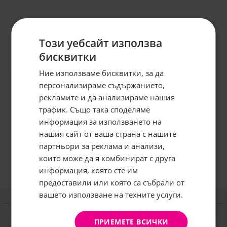
Този уебсайт използва
бисквитки
Ние използваме бисквитки, за да
персонализираме съдържанието,
рекламите и да анализираме нашия
трафик. Също така споделяме
информация за използването на
нашия сайт от ваша страна с нашите
Абонирайте се за бюлетина и
грабнете
-5%
отстъпка!
партньори за реклама и анализи,
които може да я комбинират с друга
Имейл:
информация, която сте им
предоставили или която са събрали от
вашето използване на техните услуги.
АБОНИРАНЕ
Информация
Не, благодаря
Доставка и плащане
ПРИЕМЕТЕ ВСИЧКИ