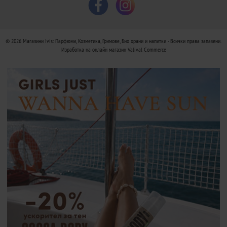
© 2026
Магазини Ivis: Парфюми, Козметика, Гримове, Био храни и напитки
- Всички права запазени.
Изработка на онлайн магазин
Valival Commerce